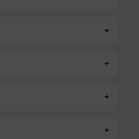
+
+
+
+