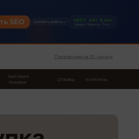
+87%
45+
5 лет
ть SEO
Смотреть работы
→
Трафик
Проекты
Опыт
Перезвоним за 30 секунд
БЫТОВАЯ
ОТЗЫВЫ
КОНТАКТЫ
ТЕХНИКА