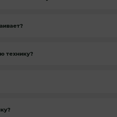
раивает?
ю технику?
ику?