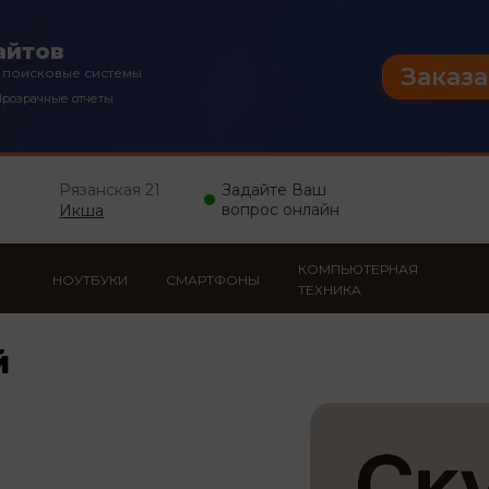
айтов
Заказа
 поисковые системы
розрачные отчеты
Рязанская 21
Задайте Ваш
вопрос онлайн
Икша
КОМПЬЮТЕРНАЯ
НОУТБУКИ
СМАРТФОНЫ
ТЕХНИКА
й