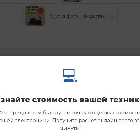
Скупка фото и видеотехники
йте ответы на вопросы, 
💻
т нам потенциальные к
знайте стоимость вашей техни
Мы предлагаем быструю и точную оценку стоимост
ашей электроники. Получите расчет онлайн всего за
минуты!