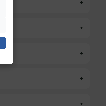
+
+
+
+
+