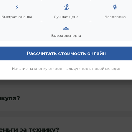
⚡
💰
🔒
Быстрая оценка
Лучшая цена
Безопасно
🚗
дачей?
Выезд эксперта
Рассчитать стоимость онлайн
Нажатие на кнопку откроет калькулятор в новой вкладке
ыкупа?
еньги за технику?