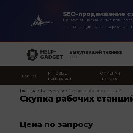
SEO-продвижение с
Привлечем целевых клиентов через
✓
✓
✓
Топ-10 позиций
Оплата за результат
П
Выкуп вашей техники
24/7
ИГРОВЫЕ
ОФИСНАЯ
ГЛАВНАЯ
ПРИСТАВКИ
ТЕХНИКА
Главная
/
Все услуги
/
Скупка рабочих станций
Скупка рабочих станци
Цена по запросу