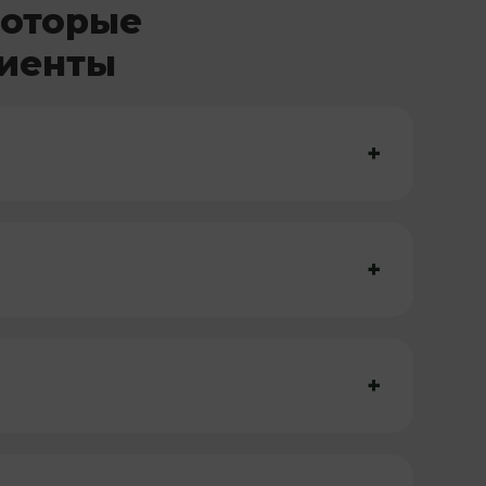
которые
лиенты
+
+
+