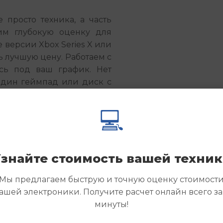
просто техника, а часть 
им глубокую оценку для 
версии Xbox Series X или 
 лучшую цену. Работаем с 
сь под ваш график. Нет 
дин геймпад или диск с 
💻
ься без дела. Заполните 
ейчас, указав модель и 
 в течение часа. Получите 
о для новых игровых 
знайте стоимость вашей техни
Мы предлагаем быструю и точную оценку стоимост
ашей электроники. Получите расчет онлайн всего за
минуты!