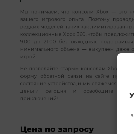
Мы понимаем, что консоли Xbox — это не 
вашего игрового опыта. Поэтому провод
редких моделей, таких как лимитированные 
коллекционные Xbox 360, чтобы предложить
9:00 до 21:00 без выходных, подстраивая
минимального объема — выкупаем даже о
игрой.
Не позволяйте старым консолям Xbox пылит
форму обратной связи на сайте прямо с
состояние устройства, и мы свяжемся с вами
деньги сегодня и освободите мест
У
приключений!
в
Цена по запросу