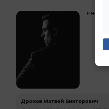
Менедже
Дронов Матвей Викторович
“Мы не скупаем старую технику. Мы даем вещам 