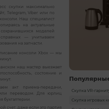
сс скупки максимально 
, Telegram, Viber или по 
консоли. Наш специалист 
опираясь на актуальные 
сохранившихся моделей 
справных — учитываем 
ования на запчасти.
описание консоли Xbox — мы
минут.
занском наш мастер выезжает
отоспособность, состояние и
Популярные
минут.
ем акт приема-передачи,
Скупка VR-гарнит
или переводом. Для юрлиц
я бухгалтерии.
Скупка игровых к
ой счет, даже если это партия