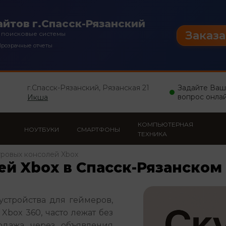
йтов г.Спасск-Рязанский
Заказа
 поисковые системы
розрачные отчеты
г.Спасск-Рязанский, Рязанская 21
Задайте Ва
вопрос онла
Икша
КОМПЬЮТЕРНАЯ
НОУТБУКИ
СМАРТФОНЫ
ТЕХНИКА
гровых консолей Xbox
ей Xbox в Спасск-Рязанском
стройства для геймеров, 
box 360, часто лежат без 
одажа через объявления 