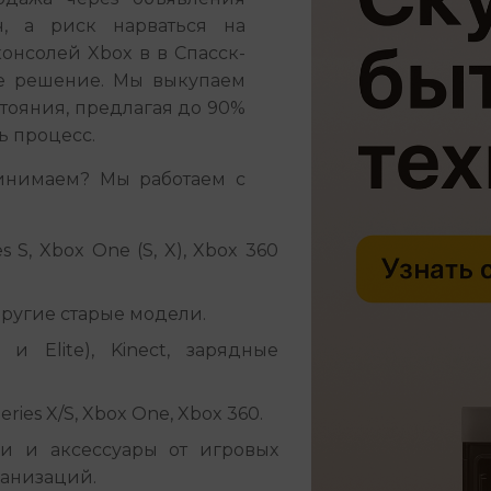
, а риск нарваться на 
онсолей Xbox в в Спасск-
е решение. Мы выкупаем 
тояния, предлагая до 90% 
ь процесс.
инимаем? Мы работаем с 
s S, Xbox One (S, X), Xbox 360
ругие старые модели.
 Elite), Kinect, зарядные
ies X/S, Xbox One, Xbox 360.
и и аксессуары от игровых
ганизаций.