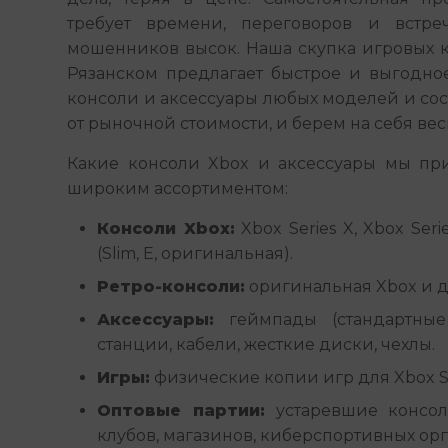
требует времени, переговоров и встреч
мошенников высок. Наша скупка игровых к
Рязанском предлагает быстрое и выгодно
консоли и аксессуары любых моделей и сос
от рыночной стоимости, и берем на себя вес
Какие консоли Xbox и аксессуары мы пр
широким ассортиментом:
Консоли Xbox:
Xbox Series X, Xbox Serie
(Slim, E, оригинальная).
Ретро-консоли:
оригинальная Xbox и д
Аксессуары:
геймпады (стандартные и
станции, кабели, жесткие диски, чехлы.
Игры:
физические копии игр для Xbox Ser
Оптовые партии:
устаревшие консол
клубов, магазинов, киберспортивных ор