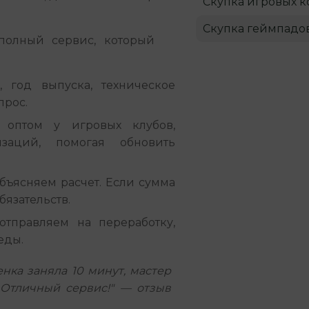
Скупка игровых к
Скупка геймпадо
олный сервис, который 
 год выпуска, техническое
прос.
оптом у игровых клубов,
изаций, помогая обновить
бъясняем расчет. Если сумма
бязательств.
тправляем на переработку,
еды.
нка заняла 10 минут, мастер
 Отличный сервис!" — отзыв