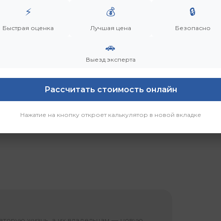
⚡
💰
🔒
р
Быстрая оценка
Лучшая цена
Безопасно
🚗
Выезд эксперта
Рассчитать стоимость онлайн
Нажатие на кнопку откроет калькулятор в новой вкладке
вторую жизнь, а их владельцам — новую