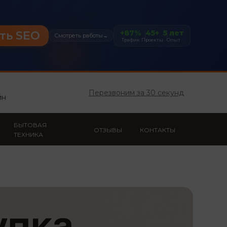
+87%
45+
5 лет
ть SEO
Смотреть работы
→
Трафик
Проекты
Опыт
ш
Перезвоним за 30 секунд
йн
БЫТОВАЯ
ОТЗЫВЫ
КОНТАКТЫ
ТЕХНИКА