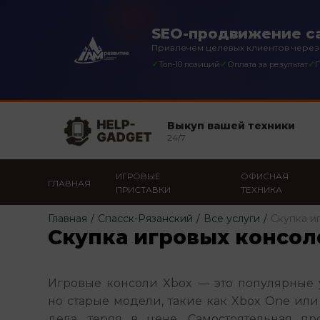
SEO-продвижение са
Привлечем целевых клиентов через
✓
✓
✓
Топ-10 позиций
Оплата за результат
П
Выкуп вашей техники
24/7
ИГРОВЫЕ
ОФИСНАЯ
ГЛАВНАЯ
ПРИСТАВКИ
ТЕХНИКА
Главная
/
Спасск-Рязанский
/
Все услуги
/
Скупка и
Скупка игровых консол
Игровые консоли Xbox — это популярные у
но старые модели, такие как Xbox One или X
дела, теряя в цене. Самостоятельная пр