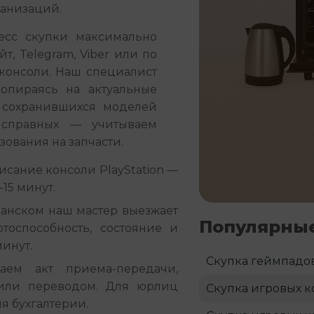
ганизаций.
сс скупки максимально 
, Telegram, Viber или по 
консоли. Наш специалист 
опираясь на актуальные 
сохранившихся моделей 
справных — учитываем 
ования на запчасти.
исание консоли PlayStation —
15 минут.
занском наш мастер выезжает
Популярные
отоспособность, состояние и
минут.
Скупка геймпадо
ем акт приема-передачи,
или переводом. Для юрлиц
Скупка игровых к
я бухгалтерии.