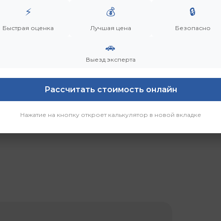
⚡
💰
🔒
Быстрая оценка
Лучшая цена
Безопасно
р
🚗
Выезд эксперта
Рассчитать стоимость онлайн
Нажатие на кнопку откроет калькулятор в новой вкладке