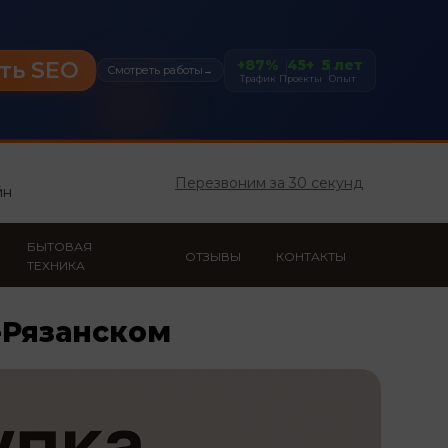
+87%
45+
5 лет
ть SEO
Смотреть работы
→
Трафик
Проекты
Опыт
ш
Перезвоним за 30 секунд
йн
БЫТОВАЯ
ОТЗЫВЫ
КОНТАКТЫ
ТЕХНИКА
к-Рязанском