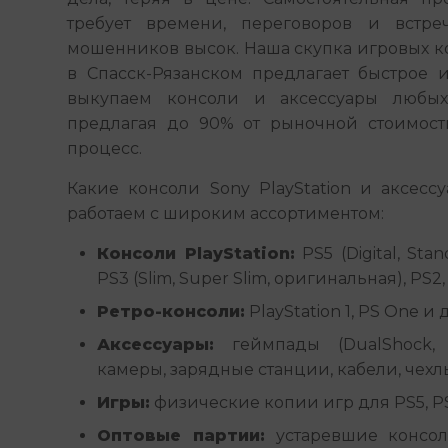
требует времени, переговоров и встреч
мошенников высок. Наша скупка игровых кон
в Спасск-Рязанском предлагает быстрое 
выкупаем консоли и аксессуары любых
предлагая до 90% от рыночной стоимости
процесс.
Какие консоли Sony PlayStation и аксес
работаем с широким ассортиментом:
Консоли PlayStation:
PS5 (Digital, Stan
PS3 (Slim, Super Slim, оригинальная), PS2, 
Ретро-консоли:
PlayStation 1, PS One и
Аксессуары:
геймпады (DualShock, Du
камеры, зарядные станции, кабели, чехл
Игры:
физические копии игр для PS5, PS4,
Оптовые партии:
устаревшие консол