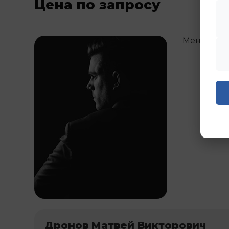
Цена по запросу
Менедже
Дронов Матвей Викторович