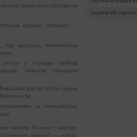
Скупка игровых к
ой счет, даже если это партия
Скупка VR-гарнит
олный сервис, который 
 год выпуска, техническое
прос.
оптом у игровых клубов,
изаций, помогая обновить
бъясняем расчет. Если сумма
бязательств.
тправляем на переработку,
еды.
нка заняла 10 минут, мастер
 Отличный сервис!" — отзыв