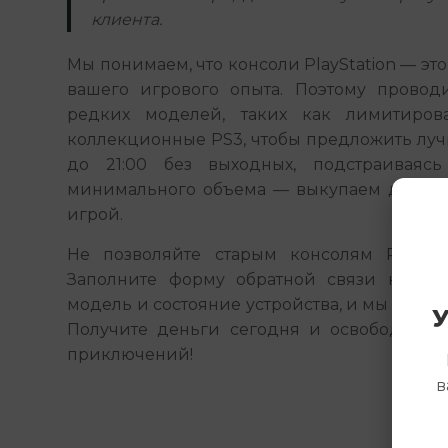
клиента.
Мы понимаем, что консоли PlayStation — это н
вашего игрового опыта. Поэтому провод
редких моделей, таких как лимитиров
коллекционные PS3, чтобы предложить лучш
до 21:00 без выходных, подстраиваяс
минимального объема — выкупаем даже о
игрой.
Не позволяйте старым консолям PlayStat
Заполните форму обратной связи на сайт
модель и состояние устройства, и мы свяжем
У
Получите деньги сегодня и освободите м
приключений!
в