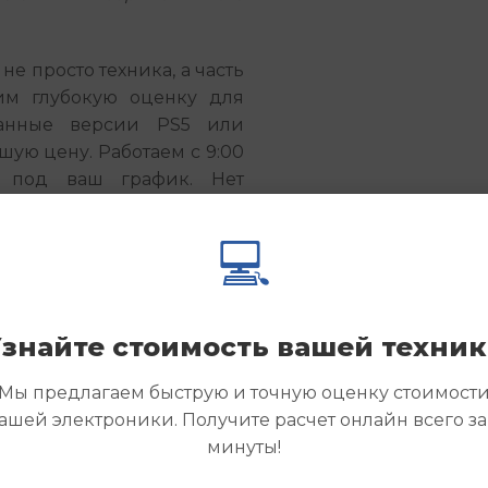
е просто техника, а часть 
им глубокую оценку для 
анные версии PS5 или 
ую цену. Работаем с 9:00 
ь под ваш график. Нет 
дин геймпад или диск с 
💻
ion пылиться без дела. 
е прямо сейчас, указав 
ся с вами в течение часа. 
знайте стоимость вашей техни
есто для новых игровых 
Мы предлагаем быструю и точную оценку стоимост
ашей электроники. Получите расчет онлайн всего за
минуты!