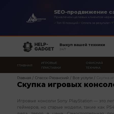
SEO-продвижение са
Привлечем целевых клиентов через
✓
✓
✓
Топ-10 позиций
Оплата за результат
П
Выкуп вашей техники
24/7
ИГРОВЫЕ
ОФИСНАЯ
ГЛАВНАЯ
ПРИСТАВКИ
ТЕХНИКА
Главная
/
Спасск-Рязанский
/
Все услуги
/
Скупка и
Скупка игровых консоле
Игровые консоли Sony PlayStation — это ле
геймеров, но старые модели, такие как PS4 
дела, теряя в цене. Самостоятельная пр