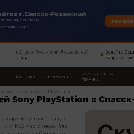
йтов г.Спасск-Рязанский
Заказа
 поисковые системы
розрачные отчеты
г.Спасск-Рязанский, Рязанская 21
Задайте Ва
вопрос онла
Икша
КОМПЬЮТЕРНАЯ
НОУТБУКИ
СМАРТФОНЫ
ТЕХНИКА
гровых консолей Sony PlayStation
й Sony PlayStation в Спасс
гендарные устройства для 
или PS3, часто лежат без 
одажа через объявления 