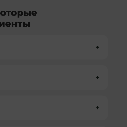
которые
лиенты
+
+
+