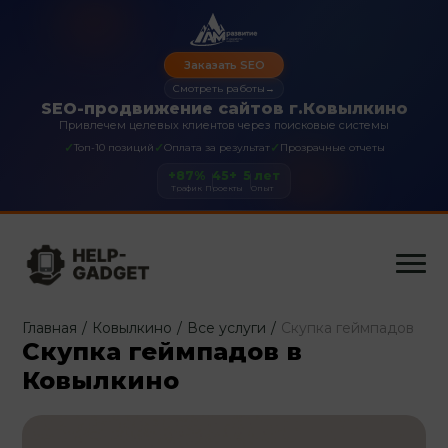
Заказать SEO
Смотреть работы
→
SEO-продвижение сайтов г.Ковылкино
Привлечем целевых клиентов через поисковые системы
✓
✓
✓
Топ-10 позиций
Оплата за результат
Прозрачные отчеты
+87%
45+
5 лет
Трафик
Проекты
Опыт
Главная
/
Ковылкино
/
Все услуги
/
Скупка геймпадов
Скупка геймпадов в
Ковылкино