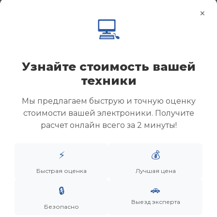
×
💻
Узнайте стоимость вашей
техники
Мы предлагаем быструю и точную оценку
стоимости вашей электроники. Получите
расчет онлайн всего за 2 минуты!
Менеджер
⚡
💰
Дронов Матвей Викторович
Быстрая оценка
Лучшая цена
“Мы не скупаем старую технику. Мы даем вещам
🚗
🔒
вторую жизнь, а их владельцам — новую
Выезд эксперта
возможность.”
Безопасно