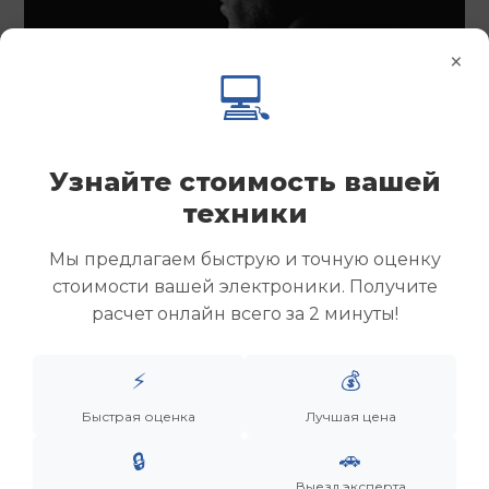
×
💻
Узнайте стоимость вашей
техники
Мы предлагаем быструю и точную оценку
стоимости вашей электроники. Получите
расчет онлайн всего за 2 минуты!
Менеджер
⚡
💰
Быстрая оценка
Лучшая цена
Дронов Матвей Викторович
🚗
🔒
“Мы не скупаем старую технику. Мы даем вещам
Выезд эксперта