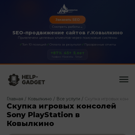
Заказать SEO
Смотреть работы
→
SEO-продвижение сайтов г.Ковылкино
Привлечем целевых клиентов через поисковые системы
✓
✓
✓
Топ-10 позиций
Оплата за результат
Прозрачные отчеты
+87%
45+
5 лет
Трафик
Проекты
Опыт
Главная
/
Ковылкино
/
Все услуги
/
Скупка игровых консол
Скупка игровых консолей
Sony PlayStation в
Ковылкино