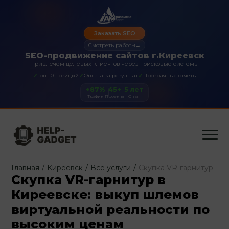
Заказать SEO
Смотреть работы
→
SEO-продвижение сайтов г.Киреевск
Привлечем целевых клиентов через поисковые системы
✓
✓
✓
Топ-10 позиций
Оплата за результат
Прозрачные отчеты
+87%
45+
5 лет
Трафик
Проекты
Опыт
Главная
/
Киреевск
/
Все услуги
/
Скупка VR-гарнитур
Скупка VR-гарнитур в
Киреевске: выкуп шлемов
виртуальной реальности по
высоким ценам