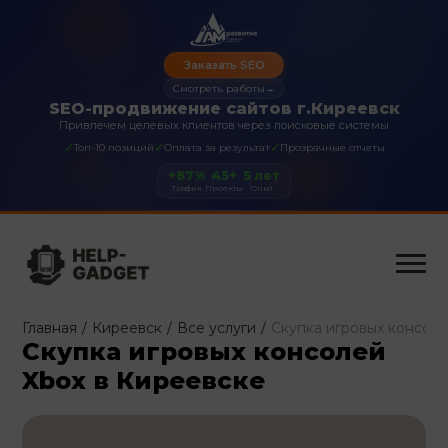
Заказать SEO
Смотреть работы
→
SEO-продвижение сайтов г.Киреевск
Привлечем целевых клиентов через поисковые системы
✓
✓
✓
Топ-10 позиций
Оплата за результат
Прозрачные отчеты
+87%
45+
5 лет
Трафик
Проекты
Опыт
Главная
/
Киреевск
/
Все услуги
/
Скупка игровых консоле
Скупка игровых консолей
Xbox в Киреевске