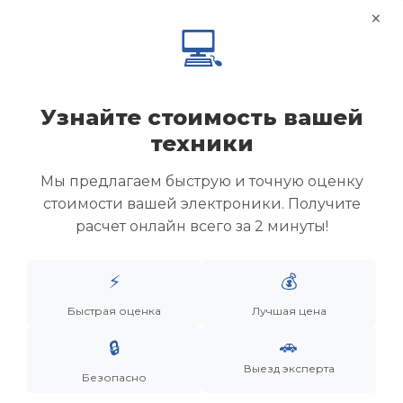
×
💻
Узнайте стоимость вашей
техники
Мы предлагаем быструю и точную оценку
стоимости вашей электроники. Получите
расчет онлайн всего за 2 минуты!
Менеджер
⚡
💰
Быстрая оценка
Лучшая цена
Дронов Матвей Викторович
🚗
🔒
“Мы не скупаем старую технику. Мы даем вещам
вторую жизнь, а их владельцам — новую
Выезд эксперта
Безопасно
возможность.”