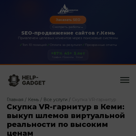
Заказать SEO
Смотреть работы
→
SEO-продвижение сайтов г.Кемь
Привлечем целевых клиентов через поисковые системы
✓
✓
✓
Топ-10 позиций
Оплата за результат
Прозрачные отчеты
+87%
45+
5 лет
Трафик
Проекты
Опыт
Главная
/
Кемь
/
Все услуги
/
Скупка VR-гарнитур
Скупка VR-гарнитур в Кеми:
выкуп шлемов виртуальной
реальности по высоким
ценам