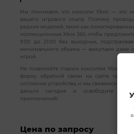
Мы понимаем, что консоли Xbox — это не 
вашего игрового опыта. Поэтому провод
редких моделей, таких как лимитированные 
коллекционные Xbox 360, чтобы предложить
9:00 до 21:00 без выходных, подстраивая
минимального объема — выкупаем даже о
игрой.
Не позволяйте старым консолям Xbox пылит
форму обратной связи на сайте прямо с
состояние устройства, и мы свяжемся с вами
деньги сегодня и освободите мест
У
приключений!
в
Цена по запросу