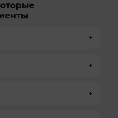
которые
лиенты
+
+
+