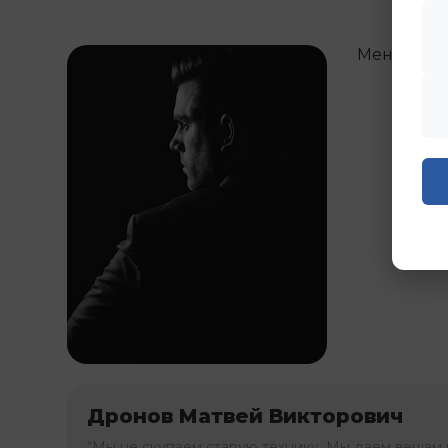
Менедже
Дронов Матвей Викторович
“Мы не скупаем старую технику. Мы даем вещам 