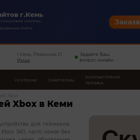
йтов г.Кемь
Заказа
 поисковые системы
розрачные отчеты
г.Кемь, Рязанская 21
Задайте Ваш
вопрос онлайн
Икша
КОМПЬЮТЕРНАЯ
НОУТБУКИ
СМАРТФОНЫ
ТЕХНИКА
лей Xbox
ей Xbox в Кеми
стройства для геймеров, 
box 360, часто лежат без 
одажа через объявления 