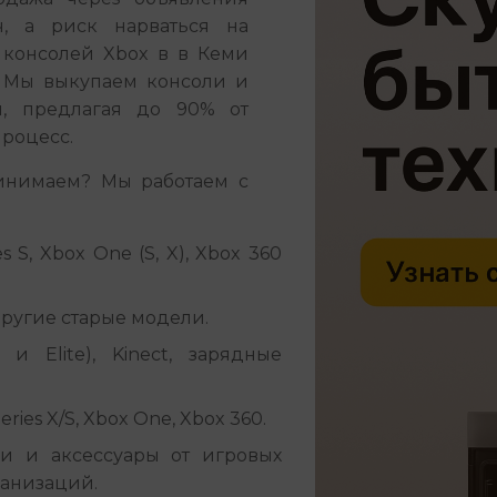
, а риск нарваться на 
консолей Xbox в в Кеми 
 Мы выкупаем консоли и 
, предлагая до 90% от 
процесс.
инимаем? Мы работаем с 
s S, Xbox One (S, X), Xbox 360
ругие старые модели.
 Elite), Kinect, зарядные
ies X/S, Xbox One, Xbox 360.
и и аксессуары от игровых
ганизаций.