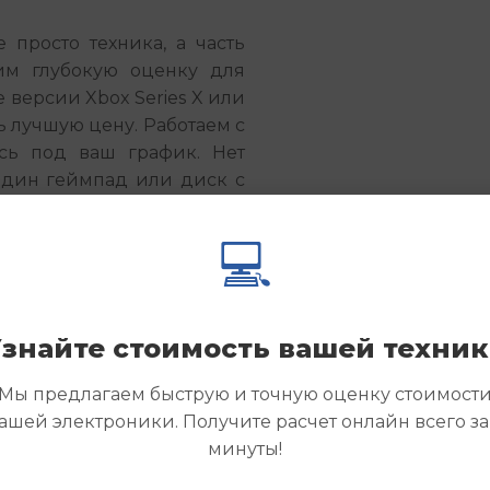
просто техника, а часть 
им глубокую оценку для 
версии Xbox Series X или 
 лучшую цену. Работаем с 
сь под ваш график. Нет 
дин геймпад или диск с 
💻
ься без дела. Заполните 
ейчас, указав модель и 
 в течение часа. Получите 
о для новых игровых 
знайте стоимость вашей техни
Мы предлагаем быструю и точную оценку стоимост
ашей электроники. Получите расчет онлайн всего за
минуты!