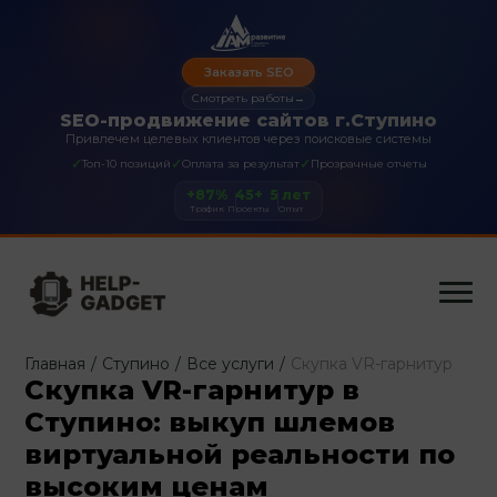
Заказать SEO
Смотреть работы
→
SEO-продвижение сайтов г.Ступино
Привлечем целевых клиентов через поисковые системы
✓
✓
✓
Топ-10 позиций
Оплата за результат
Прозрачные отчеты
+87%
45+
5 лет
Трафик
Проекты
Опыт
Главная
/
Ступино
/
Все услуги
/
Скупка VR-гарнитур
Скупка VR-гарнитур в
Ступино: выкуп шлемов
виртуальной реальности по
высоким ценам