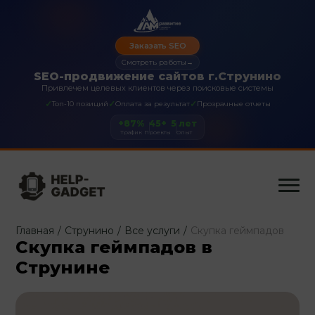
Заказать SEO
Смотреть работы
→
SEO-продвижение сайтов г.Струнино
Привлечем целевых клиентов через поисковые системы
✓
✓
✓
Топ-10 позиций
Оплата за результат
Прозрачные отчеты
+87%
45+
5 лет
Трафик
Проекты
Опыт
Главная
/
Струнино
/
Все услуги
/
Скупка геймпадов
Скупка геймпадов в
Струнине