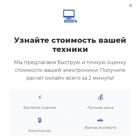
×
💻
Узнайте стоимость вашей
техники
Мы предлагаем быструю и точную оценку
стоимости вашей электроники. Получите
расчет онлайн всего за 2 минуты!
Менеджер
⚡
💰
Быстрая оценка
Лучшая цена
Дронов Матвей Викторович
🚗
🔒
“Мы не скупаем старую технику. Мы даем вещам
вторую жизнь, а их владельцам — новую
Выезд эксперта
Безопасно
возможность.”