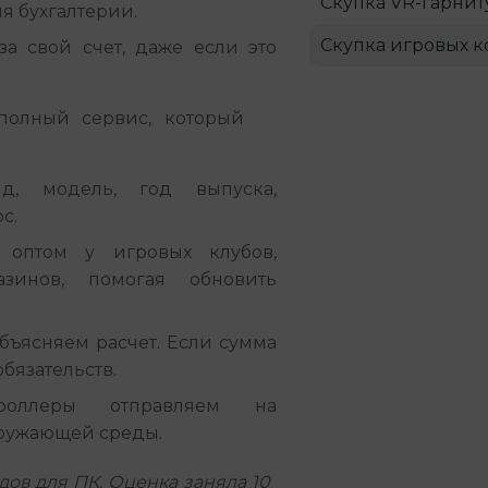
Скупка VR-гарнит
я бухгалтерии.
Скупка игровых к
а свой счет, даже если это
олный сервис, который 
, модель, год выпуска,
с.
оптом у игровых клубов,
азинов, помогая обновить
бъясняем расчет. Если сумма
бязательств.
оллеры отправляем на
кружающей среды.
дов для ПК. Оценка заняла 10