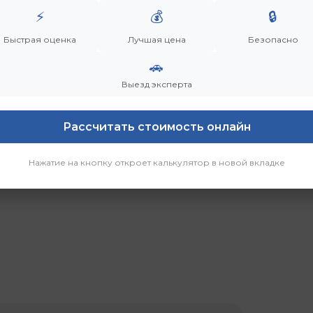
⚡
💰
🔒
Быстрая оценка
Лучшая цена
Безопасно
🚗
р
Выезд эксперта
Рассчитать стоимость онлайн
Нажатие на кнопку откроет калькулятор в новой вкладке