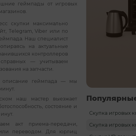
шние геймпады от игровых
магазинов.
сс скупки максимально 
, Telegram, Viber или по 
геймпада. Наш специалист 
опираясь на актуальные 
ранившихся контроллеров 
справных — учитываем 
ования на запчасти.
 описание геймпада — мы
минут.
Популярные
ком наш мастер выезжает
ботоспособность, состояние и
Скупка игровых к
инут.
ем акт приема-передачи,
Скупка игровых к
или переводом. Для юрлиц