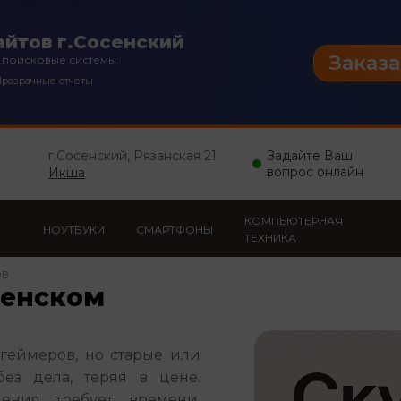
йтов г.Сосенский
Заказа
 поисковые системы
розрачные отчеты
г.Сосенский, Рязанская 21
Задайте Ваш
вопрос онлайн
Икша
КОМПЬЮТЕРНАЯ
НОУТБУКИ
СМАРТФОНЫ
ТЕХНИКА
ов
сенском
еймеров, но старые или 
ез дела, теряя в цене. 
ения требует времени, 