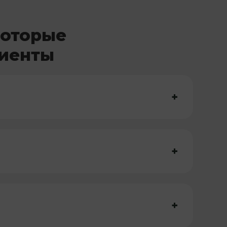
которые
лиенты
+
+
+