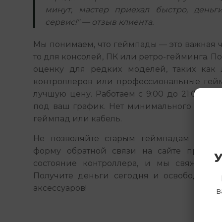
минут, мастер приехал быстро, деньг
сервис!" — отзыв клиента.
Мы понимаем, что геймпады — это важная ча
то для консолей, ПК или ретро-гейминга. П
оценку для редких моделей, таких как 
контроллеров или профессиональные гейм
лучшую цену. Работаем с 9:00 до 21:00 без
под ваш график. Нет минимального объем
геймпад или кабель.
Не позволяйте старым геймпадам пылить
форму обратной связи на сайте прямо с
У
состояние контроллера, и мы свяжемся 
Получите деньги сегодня и освободите м
аксессуаров!
в