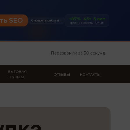
+87%
45+
5 лет
ть SEO
Смотреть работы
→
Трафик
Проекты
Опыт
Перезвоним за 30 секунд
БЫТОВАЯ
ОТЗЫВЫ
КОНТАКТЫ
ТЕХНИКА