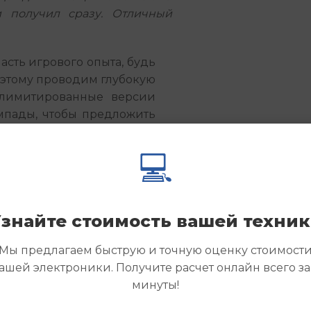
и получил сразу. Отличный
сть игрового опыта, будь 
оэтому проводим глубокую 
лимитированные версии 
пады, чтобы предложить 
 выходных, подстраиваясь 
а — выкупаем даже один 
💻
ся без дела. Заполните 
ейчас, указав модель и 
знайте стоимость вашей техни
с вами в течение часа. 
есто для новых игровых 
Мы предлагаем быструю и точную оценку стоимост
ашей электроники. Получите расчет онлайн всего за
минуты!