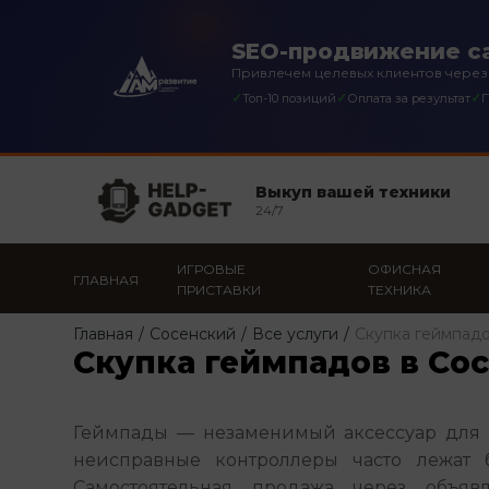
SEO-продвижение са
Привлечем целевых клиентов через
✓
✓
✓
Топ-10 позиций
Оплата за результат
П
Выкуп вашей техники
24/7
ИГРОВЫЕ
ОФИСНАЯ
ГЛАВНАЯ
ПРИСТАВКИ
ТЕХНИКА
Главная
/
Сосенский
/
Все услуги
/
Скупка геймпад
Скупка геймпадов в Со
Геймпады — незаменимый аксессуар для г
неисправные контроллеры часто лежат б
Самостоятельная продажа через объявл