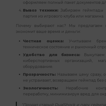
оформляем полный пакет документов дл
Вывоз техники:
Забираем геймпады з
партия из игрового клуба или магазина.
Почему выбирают нас? Мы предлагаем п
экономит ваше время и деньги:
Честная оценка:
Учитываем бренд
техническое состояние и рыночный спро
Удобство для бизнеса:
Выкупаем 
киберспортивных организаций, маг
оборудование.
Прозрачность:
Называем цену сразу, о
не устраивает, возвращаем геймпад без о
Экологичность:
Нерабочие контр
переработку, минимизируя вред для о
"Продал старый DualShock и пару геймпа