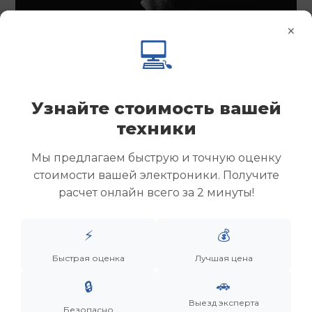
×
💻
Узнайте стоимость вашей
техники
Мы предлагаем быструю и точную оценку
стоимости вашей электроники. Получите
расчет онлайн всего за 2 минуты!
⚡
💰
Менеджер
Быстрая оценка
Лучшая цена
Дронов Матвей Викторович
🚗
🔒
Выезд эксперта
“Мы не скупаем старую технику. Мы даем вещам
Безопасно