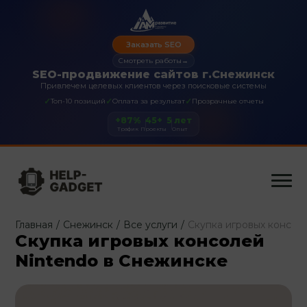
Заказать SEO
Смотреть работы
→
SEO-продвижение сайтов г.Снежинск
Привлечем целевых клиентов через поисковые системы
✓
✓
✓
Топ-10 позиций
Оплата за результат
Прозрачные отчеты
+87%
45+
5 лет
Трафик
Проекты
Опыт
Главная
/
Снежинск
/
Все услуги
/
Скупка игровых консол
Скупка игровых консолей
Nintendo в Снежинске