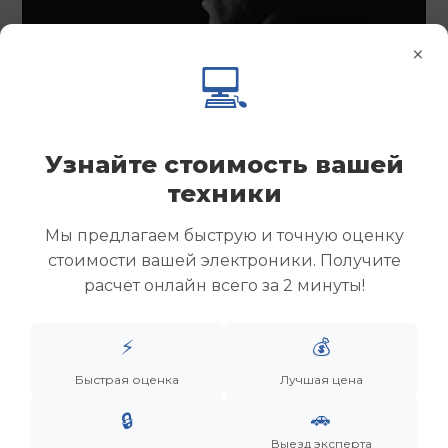
×
💻
Узнайте стоимость вашей
техники
Мы предлагаем быструю и точную оценку
стоимости вашей электроники. Получите
расчет онлайн всего за 2 минуты!
Менеджер
⚡
💰
Быстрая оценка
Лучшая цена
Дронов Матвей Викторович
🚗
🔒
“Мы не скупаем старую технику. Мы даем вещам
Выезд эксперта