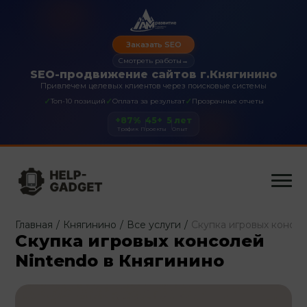
Заказать SEO
Смотреть работы
→
SEO-продвижение сайтов г.Княгинино
Привлечем целевых клиентов через поисковые системы
✓
✓
✓
Топ-10 позиций
Оплата за результат
Прозрачные отчеты
+87%
45+
5 лет
Трафик
Проекты
Опыт
Главная
/
Княгинино
/
Все услуги
/
Скупка игровых консол
Скупка игровых консолей
Nintendo в Княгинино