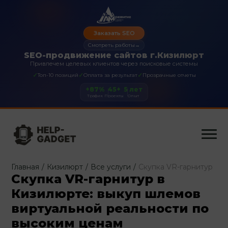
Заказать SEO
Смотреть работы
→
SEO-продвижение сайтов г.Кизилюрт
Привлечем целевых клиентов через поисковые системы
✓
✓
✓
Топ-10 позиций
Оплата за результат
Прозрачные отчеты
+87%
45+
5 лет
Трафик
Проекты
Опыт
Главная
/
Кизилюрт
/
Все услуги
/
Скупка VR-гарнитур
Скупка VR-гарнитур в
Кизилюрте: выкуп шлемов
виртуальной реальности по
высоким ценам