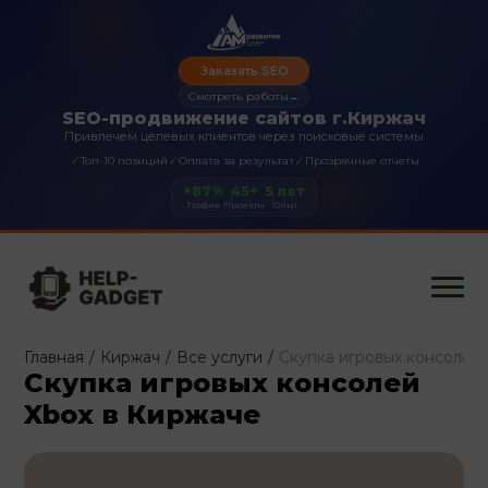
Заказать SEO
Смотреть работы
→
SEO-продвижение сайтов г.Киржач
Привлечем целевых клиентов через поисковые системы
✓
✓
✓
Топ-10 позиций
Оплата за результат
Прозрачные отчеты
+87%
45+
5 лет
Трафик
Проекты
Опыт
Главная
/
Киржач
/
Все услуги
/
Скупка игровых консолей
Скупка игровых консолей
Xbox в Киржаче