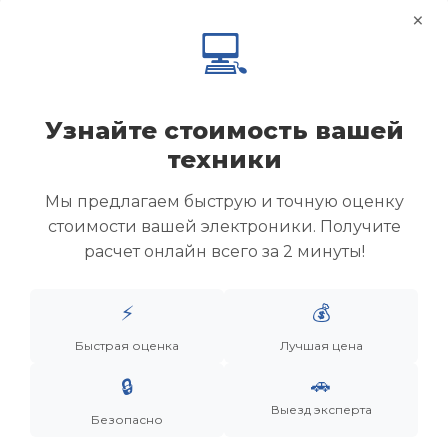
×
💻
Узнайте стоимость вашей
техники
Мы предлагаем быструю и точную оценку
стоимости вашей электроники. Получите
расчет онлайн всего за 2 минуты!
Менеджер
⚡
💰
Быстрая оценка
Лучшая цена
Дронов Матвей Викторович
🚗
🔒
“Мы не скупаем старую технику. Мы даем вещам
вторую жизнь, а их владельцам — новую
Выезд эксперта
Безопасно
возможность.”