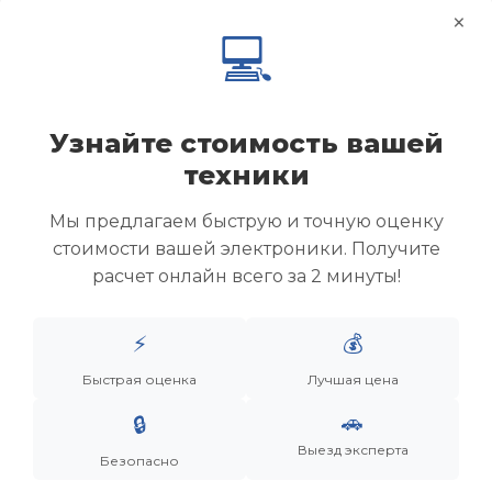
×
💻
Узнайте стоимость вашей
техники
Мы предлагаем быструю и точную оценку
стоимости вашей электроники. Получите
расчет онлайн всего за 2 минуты!
Менеджер
⚡
💰
Быстрая оценка
Лучшая цена
Дронов Матвей Викторович
🚗
🔒
“Мы не скупаем старую технику. Мы даем вещам
вторую жизнь, а их владельцам — новую
Выезд эксперта
Безопасно
возможность.”