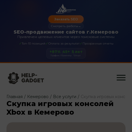
Заказать SEO
Смотреть работы
→
SEO-продвижение сайтов г.Кемерово
Привлечем целевых клиентов через поисковые системы
✓
✓
✓
Топ-10 позиций
Оплата за результат
Прозрачные отчеты
+87%
45+
5 лет
Трафик
Проекты
Опыт
Главная
/
Кемерово
/
Все услуги
/
Скупка игровых консол
Скупка игровых консолей
Xbox в Кемерово