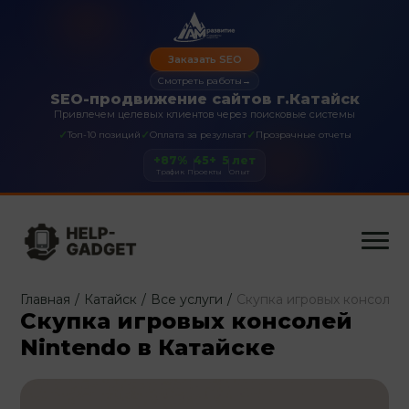
Заказать SEO
Смотреть работы
→
SEO-продвижение сайтов г.Катайск
Привлечем целевых клиентов через поисковые системы
✓
✓
✓
Топ-10 позиций
Оплата за результат
Прозрачные отчеты
+87%
45+
5 лет
Трафик
Проекты
Опыт
Главная
/
Катайск
/
Все услуги
/
Скупка игровых консолей
Скупка игровых консолей
Nintendo в Катайске