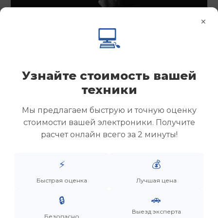
×
💻
Узнайте стоимость вашей
техники
Мы предлагаем быструю и точную оценку
стоимости вашей электроники. Получите
расчет онлайн всего за 2 минуты!
⚡
💰
Менеджер
Быстрая оценка
Лучшая цена
Дронов Матвей Викторович
🚗
🔒
Выезд эксперта
“Мы не скупаем старую технику. Мы даем вещам
Безопасно