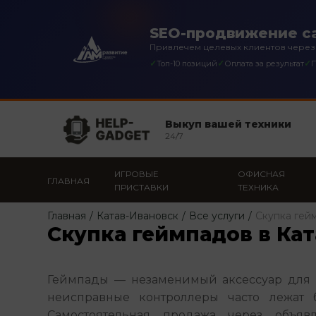
SEO-продвижение са
Привлечем целевых клиентов через
✓
✓
✓
Топ-10 позиций
Оплата за результат
П
Выкуп вашей техники
24/7
ИГРОВЫЕ
ОФИСНАЯ
ГЛАВНАЯ
ПРИСТАВКИ
ТЕХНИКА
Главная
/
Катав-Ивановск
/
Все услуги
/
Скупка гей
Скупка геймпадов в Ка
Геймпады — незаменимый аксессуар для г
неисправные контроллеры часто лежат б
Самостоятельная продажа через объявл