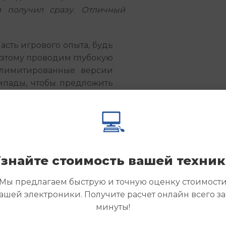
и получил сразу. Отличный
сть игрового опыта, будь 
оэтому проводим глубокую 
лимитированные версии 
пады, чтобы предложить 
 выходных, подстраиваясь 
а — выкупаем даже один 
💻
ся без дела. Заполните 
ейчас, указав модель и 
знайте стоимость вашей техни
с вами в течение часа. 
есто для новых игровых 
Мы предлагаем быструю и точную оценку стоимост
ашей электроники. Получите расчет онлайн всего за
минуты!