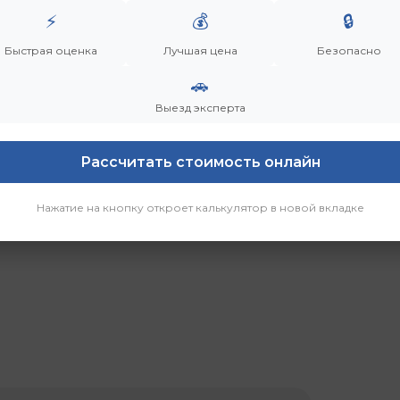
⚡
💰
🔒
Быстрая оценка
Лучшая цена
Безопасно
🚗
р
Выезд эксперта
Рассчитать стоимость онлайн
Нажатие на кнопку откроет калькулятор в новой вкладке