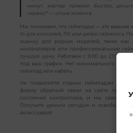
минут, мастер приехал быстро, деньг
сервис!" — отзыв клиента.
Мы понимаем, что геймпады — это важная ча
то для консолей, ПК или ретро-гейминга. П
оценку для редких моделей, таких как 
контроллеров или профессиональные гейм
лучшую цену. Работаем с 9:00 до 21:00 без
под ваш график. Нет минимального объем
геймпад или кабель.
Не позволяйте старым геймпадам пылить
форму обратной связи на сайте прямо с
У
состояние контроллера, и мы свяжемся 
Получите деньги сегодня и освободите м
аксессуаров!
в