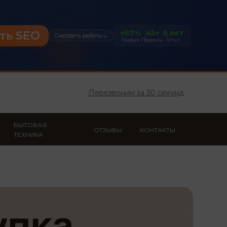
+87%
45+
5 лет
ть SEO
Смотреть работы
→
Трафик
Проекты
Опыт
Перезвоним за 30 секунд
БЫТОВАЯ
ОТЗЫВЫ
КОНТАКТЫ
ТЕХНИКА