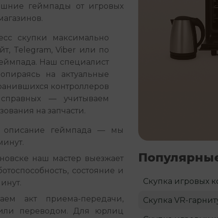
шние геймпады от игровых
магазинов.
сс скупки максимально 
, Telegram, Viber или по 
геймпада. Наш специалист 
опираясь на актуальные 
ранившихся контроллеров 
справных — учитываем 
ования на запчасти.
 описание геймпада — мы
минут.
Популярные
новске наш мастер выезжает
ботоспособность, состояние и
Скупка игровых к
инут.
ем акт приема-передачи,
Скупка VR-гарнит
или переводом. Для юрлиц