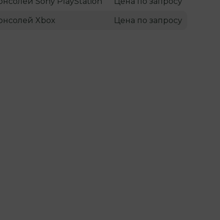
онсолей Sony PlayStation
Цена по запросу
онсолей Xbox
Цена по запросу