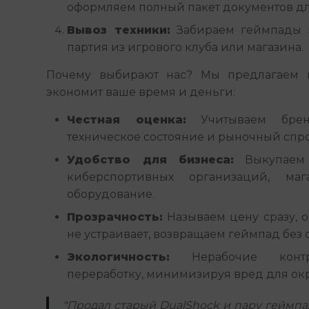
оформляем полный пакет документов дл
Вывоз техники:
Забираем геймпады з
партия из игрового клуба или магазина.
Почему выбирают нас? Мы предлагаем п
экономит ваше время и деньги:
Честная оценка:
Учитываем бренд
техническое состояние и рыночный спро
Удобство для бизнеса:
Выкупаем 
киберспортивных организаций, маг
оборудование.
Прозрачность:
Называем цену сразу, о
не устраивает, возвращаем геймпад без о
Экологичность:
Нерабочие контр
переработку, минимизируя вред для о
"Продал старый DualShock и пару геймпа