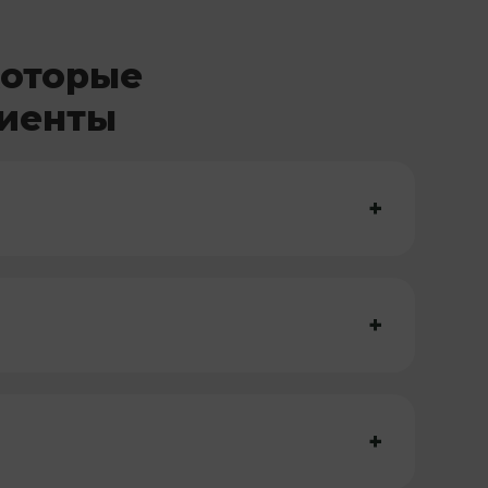
которые
лиенты
+
+
+