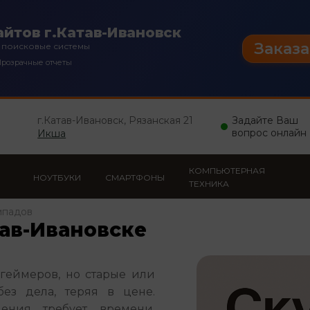
йтов г.Катав-Ивановск
Заказа
 поисковые системы
розрачные отчеты
г.Катав-Ивановск, Рязанская 21
Задайте Ваш
вопрос онлайн
Икша
КОМПЬЮТЕРНАЯ
НОУТБУКИ
СМАРТФОНЫ
ТЕХНИКА
мпадов
тав-Ивановске
еймеров, но старые или 
ез дела, теряя в цене. 
ения требует времени, 