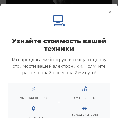
×
💻
Узнайте стоимость вашей
техники
Мы предлагаем быструю и точную оценку
стоимости вашей электроники. Получите
расчет онлайн всего за 2 минуты!
⚡
💰
Менеджер
Быстрая оценка
Лучшая цена
Дронов Матвей Викторович
🚗
🔒
Выезд эксперта
“Мы не скупаем старую технику. Мы даем вещам
Безопасно