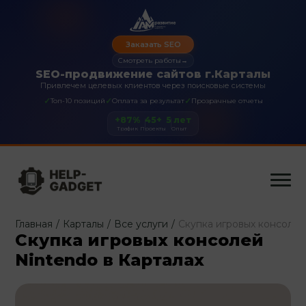
Заказать SEO
Смотреть работы
→
SEO-продвижение сайтов г.Карталы
Привлечем целевых клиентов через поисковые системы
✓
✓
✓
Топ-10 позиций
Оплата за результат
Прозрачные отчеты
+87%
45+
5 лет
Трафик
Проекты
Опыт
Главная
/
Карталы
/
Все услуги
/
Скупка игровых консолей
Скупка игровых консолей
Nintendo в Карталах