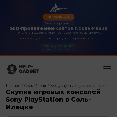
Заказать SEO
Смотреть работы
→
SEO-продвижение сайтов г.Соль-Илецк
Привлечем целевых клиентов через поисковые системы
✓
✓
✓
Топ-10 позиций
Оплата за результат
Прозрачные отчеты
+87%
45+
5 лет
Трафик
Проекты
Опыт
Главная
/
Соль-Илецк
/
Все услуги
/
Скупка игровых консо
Скупка игровых консолей
Sony PlayStation в Соль-
Илецке