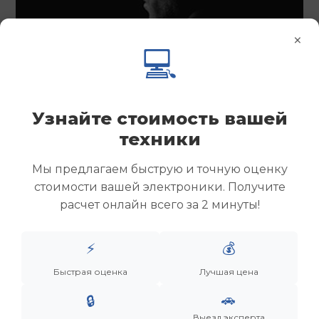
×
💻
Узнайте стоимость вашей
техники
Мы предлагаем быструю и точную оценку
стоимости вашей электроники. Получите
расчет онлайн всего за 2 минуты!
Менеджер
⚡
💰
Быстрая оценка
Лучшая цена
Дронов Матвей Викторович
🚗
🔒
“Мы не скупаем старую технику. Мы даем вещам
Выезд эксперта