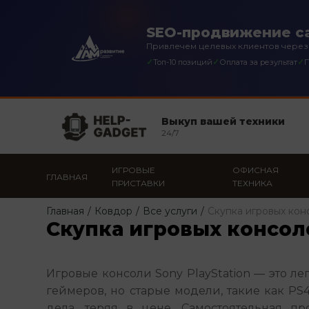
SEO-продвижение са
Привлечем целевых клиентов через
✓
✓
✓
Топ-10 позиций
Оплата за результат
П
Выкуп вашей техники
24/7
ИГРОВЫЕ
ОФИСНАЯ
ГЛАВНАЯ
ПРИСТАВКИ
ТЕХНИКА
Главная
/
Ковдор
/
Все услуги
/
Скупка игровых конс
Скупка игровых консоле
Игровые консоли Sony PlayStation — это ле
геймеров, но старые модели, такие как PS4 
дела, теряя в цене. Самостоятельная пр