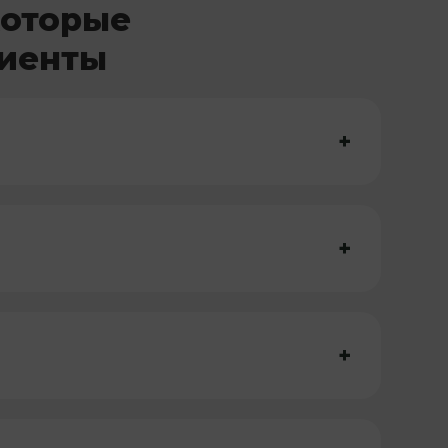
которые
лиенты
+
+
+