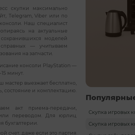
сс скупки максимально 
, Telegram, Viber или по 
консоли. Наш специалист 
опираясь на актуальные 
сохранившихся моделей 
справных — учитываем 
ования на запчасти.
исание консоли PlayStation —
15 минут.
ш мастер выезжает бесплатно,
ь, состояние и комплектацию.
Популярные
ем акт приема-передачи,
Скупка игровых к
или переводом. Для юрлиц
я бухгалтерии.
Скупка игровых к
ой счет, даже если это партия