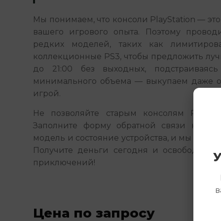
Мы понимаем, что консоли PlayStation — это н
вашего игрового опыта. Поэтому провод
редких моделей, таких как лимитиров
коллекционные PS3, чтобы предложить лучш
до 21:00 без выходных, подстраиваяс
минимального объема — выкупаем даже о
игрой.
Не позволяйте старым консолям PlayStat
Заполните форму обратной связи на сайт
модель и состояние устройства, и мы свяжем
Получите деньги сегодня и освободите м
У
приключений!
в
Цена по запросу