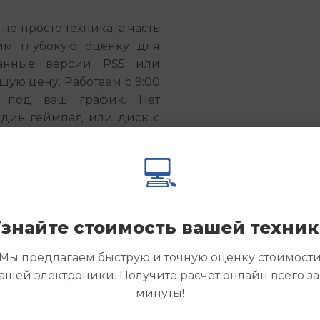
е просто техника, а часть 
им глубокую оценку для 
анные версии PS5 или 
ую цену. Работаем с 9:00 
ь под ваш график. Нет 
дин геймпад или диск с 
💻
ion пылиться без дела. 
е прямо сейчас, указав 
ся с вами в течение часа. 
есто для новых игровых 
знайте стоимость вашей техни
Мы предлагаем быструю и точную оценку стоимост
ашей электроники. Получите расчет онлайн всего за
минуты!