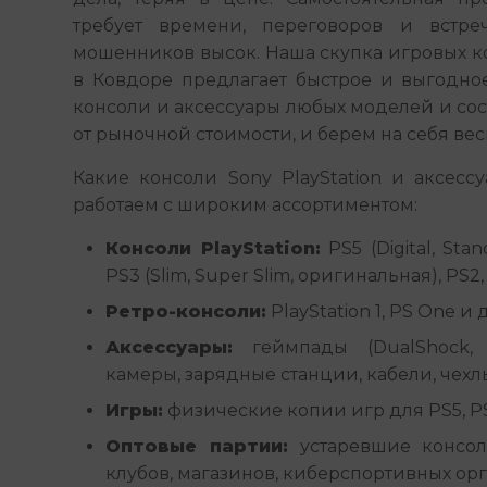
требует времени, переговоров и встреч
мошенников высок. Наша скупка игровых кон
в Ковдоре предлагает быстрое и выгодно
консоли и аксессуары любых моделей и сос
от рыночной стоимости, и берем на себя вес
Какие консоли Sony PlayStation и аксес
работаем с широким ассортиментом:
Консоли PlayStation:
PS5 (Digital, Stan
PS3 (Slim, Super Slim, оригинальная), PS2, 
Ретро-консоли:
PlayStation 1, PS One и
Аксессуары:
геймпады (DualShock, Du
камеры, зарядные станции, кабели, чехл
Игры:
физические копии игр для PS5, PS4,
Оптовые партии:
устаревшие консол
клубов, магазинов, киберспортивных ор