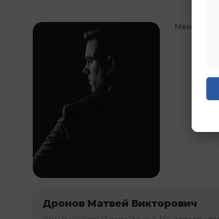
Менедже
Дронов Матвей Викторович
“Мы не скупаем старую технику. Мы даем вещам 