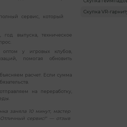
Скупка геймпадо
Скупка VR-гарнит
олный сервис, который 
 год выпуска, техническое
прос.
оптом у игровых клубов,
изаций, помогая обновить
бъясняем расчет. Если сумма
бязательств.
тправляем на переработку,
еды.
нка заняла 10 минут, мастер
 Отличный сервис!" — отзыв