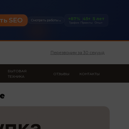
+87%
45+
5 лет
ть SEO
Смотреть работы
→
Трафик
Проекты
Опыт
Перезвоним за 30 секунд
БЫТОВАЯ
ОТЗЫВЫ
КОНТАКТЫ
ТЕХНИКА
ре