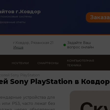
йтов г.Ковдор
Заказа
 поисковые системы
розрачные отчеты
г.Ковдор, Рязанская 21
Задайте Ваш
вопрос онлайн
Икша
КОМПЬЮТЕРНАЯ
НОУТБУКИ
СМАРТФОНЫ
ТЕХНИКА
олей Sony PlayStation
й Sony PlayStation в Ковдо
гендарные устройства для 
или PS3, часто лежат без 
одажа через объявления 