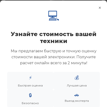
×
💻
Узнайте стоимость вашей
техники
Мы предлагаем быструю и точную оценку
стоимости вашей электроники. Получите
расчет онлайн всего за 2 минуты!
Менеджер
⚡
💰
Быстрая оценка
Лучшая цена
Дронов Матвей Викторович
🚗
🔒
“Мы не скупаем старую технику. Мы даем вещам
Выезд эксперта
вторую жизнь, а их владельцам — новую
Безопасно