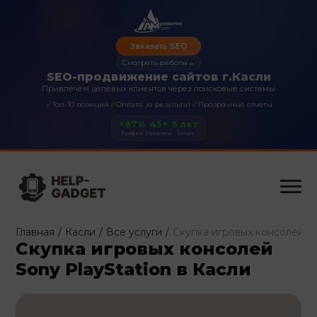
Заказать SEO
Смотреть работы
→
SEO-продвижение сайтов г.Касли
Привлечем целевых клиентов через поисковые системы
✓
✓
✓
Топ-10 позиций
Оплата за результат
Прозрачные отчеты
+87%
45+
5 лет
Трафик
Проекты
Опыт
Главная
/
Касли
/
Все услуги
/
Скупка игровых консолей So
Скупка игровых консолей
Sony PlayStation в Касли