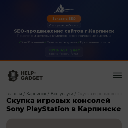
Заказать SEO
Смотреть работы
→
SEO-продвижение сайтов г.Карпинск
Привлечем целевых клиентов через поисковые системы
✓
✓
✓
Топ-10 позиций
Оплата за результат
Прозрачные отчеты
+87%
45+
5 лет
Трафик
Проекты
Опыт
Главная
/
Карпинск
/
Все услуги
/
Скупка игровых консоле
Скупка игровых консолей
Sony PlayStation в Карпинске