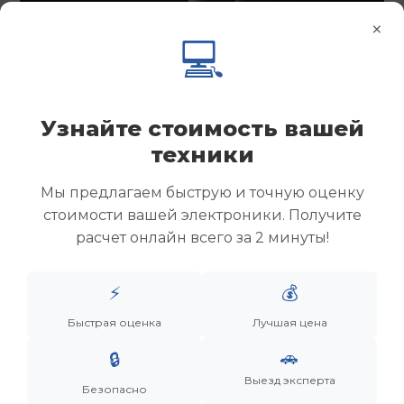
×
💻
Узнайте стоимость вашей
техники
Мы предлагаем быструю и точную оценку
стоимости вашей электроники. Получите
расчет онлайн всего за 2 минуты!
Менеджер
⚡
💰
Быстрая оценка
Лучшая цена
Дронов Матвей Викторович
🚗
🔒
“Мы не скупаем старую технику. Мы даем вещам
Выезд эксперта
вторую жизнь, а их владельцам — новую
Безопасно